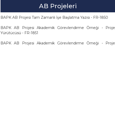
AB Projeleri
BAPK AB Projesi Tam Zamanlı İşe Başlatma Yazısı - FR-1850
BAPK AB Projesi Akademik Görevlendirme Örneği - Proje
Yürütücüsü - FR-1851
BAPK AB Projesi Akademik Görevlendirme Örneği - Proje
Araştırmacısı - FR-1852
BAPK AB Projesi Kısmi Zamanlı İşe Başlatma Yazısı - FR-1853
BAPK AB Projesi Proje Ödeme Çizelgesi - FR-1854
BAPK AB Projesi Yurtdışı Alım Peşin Ödeme Taahhütnamesi
Örneği - FR-1855
BAPK AB Projesi İlişik Kesme Formu - FR-1856