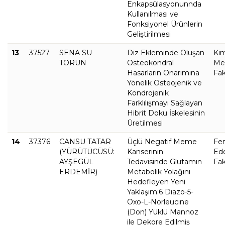
Enkapsülasyonunnda
Kullanılması ve
Fonksiyonel Ürünlerin
Geliştirilmesi
13
37527
SENA SU
Diz Ekleminde Oluşan
Ki
TORUN
Osteokondral
Met
Hasarların Onarımına
Fak
Yönelik Osteojenik ve
Kondrojenik
Farklılışmayı Sağlayan
Hibrit Doku İskelesinin
Üretilmesi
14
37376
CANSU TATAR
Üçlü Negatif Meme
Fe
(YÜRÜTÜCÜSÜ:
Kanserinin
Ed
AYŞEGÜL
Tedavisinde Glutamın
Fak
ERDEMİR)
Metabolık Yolağını
Hedefleyen Yeni
Yaklaşım:6 Dıazo-5-
Oxo-L-Norleucıne
(Don) Yüklü Mannoz
ile Dekore Edilmiş