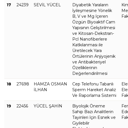
17
24239
SEVİL YÜCEL
Diyabetik Yaraların
Ki
İyileşmesine Yönelik
Met
B, V ve Mg İçeren
Fak
Özgün Biyoaktif Cam
Yapısının Geliştirilmesi
ve Kitosan-Dekstran-
Pcl Nanofiberlere
Katkılanması ile
Üretilecek Yara
Örtülerinin Anjiyojenik
ve Antibakteriyel
Özelliklerinin
Değerlendirilmesi
18
27698
HAMZA OSMAN
Cep Telefonu Tabanlı
Ele
İLHAN
Sperm Hareket Analiz
Ele
Ve Raporlama Sistemi
Fak
19
22456
YÜCEL ŞAHİN
Biyolojik Öneme
Fe
Sahip Bazı Analitlerin
Ed
Tayinleri İçin Esnek ve
Fak
Giyilebilir