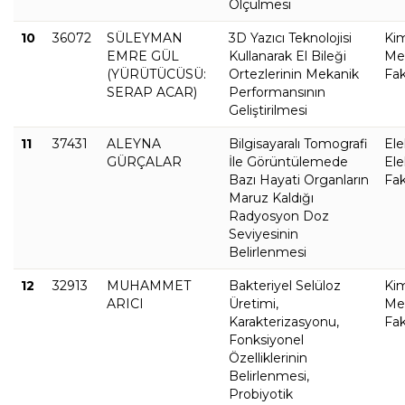
Ölçülmesi
10
36072
SÜLEYMAN
3D Yazıcı Teknolojisi
Ki
EMRE GÜL
Kullanarak El Bileği
Met
(YÜRÜTÜCÜSÜ:
Ortezlerinin Mekanik
Fak
SERAP ACAR)
Performansının
Geliştirilmesi
11
37431
ALEYNA
Bilgisayaralı Tomografi
Ele
GÜRÇALAR
İle Görüntülemede
Ele
Bazı Hayati Organların
Fak
Maruz Kaldığı
Radyosyon Doz
Seviyesinin
Belirlenmesi
12
32913
MUHAMMET
Bakteriyel Selüloz
Ki
ARICI
Üretimi,
Met
Karakterizasyonu,
Fak
Fonksiyonel
Özelliklerinin
Belirlenmesi,
Probiyotik