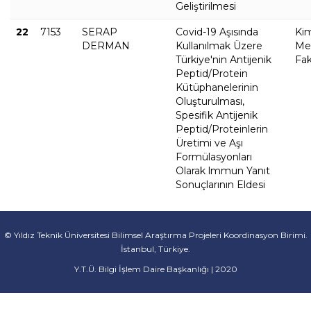
Geliştirilmesi
22
7153
SERAP
Covid-19 Aşısında
Ki
DERMAN
Kullanılmak Üzere
Met
Türkiye'nin Antijenik
Fak
Peptid/Protein
Kütüphanelerinin
Oluşturulması,
Spesifik Antijenik
Peptid/Proteinlerin
Üretimi ve Aşı
Formülasyonları
Olarak lmmun Yanıt
Sonuçlarının Eldesi
© Yıldız Teknik Üniversitesi Bilimsel Araştırma Projeleri Koordinasyon Birimi.
İstanbul, Türkiye.
Y.T.Ü. Bilgi İşlem Daire Başkanlığı | 2020