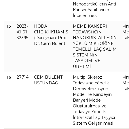
Nanopartiküllerin Anti-
Kanser Yanıtlarının
İncelenmesi
15
2023-
HODA
MEME KANSERİ
Ki
A1-01-
CHEIKHKHAMIS
TEDAVİSİ İÇİN
Met
32395
(Danışman: Prof.
NANOKRİSTALLERİN
Fak
Dr. Cem Bülent
YÜKLÜ MİKROİĞNE
TEMELLİ İLAÇ SALIM
SİSTEMİNİN
TASARIMI VE
ÜRETİMİ
16
27714
CEM BÜLENT
Multipl Skleroz
Ki
ÜSTÜNDAĞ
Tedavisine Yönelik
Met
Demiyelinizasyon
Fak
Modeli ile Kanbeyin
Bariyeri Modeli
Oluşturulması ve
Tedaviye Yönelik
İntranazal İlaç Taşıyıcı
Sistem Geliştirilmesi