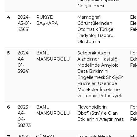
Geliştirilmesi
4
2024-
RUKİYE
Mamografi
Ele
A3-01-
BAŞKARA
Görüntülerinden
Ele
43661
Otomatik Türkçe
Fak
Radyoloji Raporu
Oluşturma
5
2024-
BANU
Şelidonik Asidin
Fe
A4-
MANSUROĞLU
Alzheimer Hastalığı
Ed
01-
Modelinde Amyloid
Fak
39241
Beta Birikimini
Engellemesi: Sh-Sy5Y
Hücreleri Üzerinde
Moleküler İnceleme
ve Tedavi Potansiyeli
6
2023-
BANU
Flavonoidlerin
Fe
A4-
MANSUROĞLU
Obcf1(Stn1)' e Olan
Ed
04-
Etkilerinin Araştırılması
Fak
38373
7
2023-
CÜNEYT
Fizyolojik Bilinçli
Ma