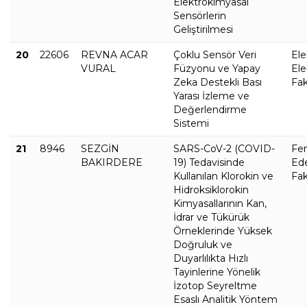
Elektrokimyasal
Sensörlerin
Geliştirilmesi
20
22606
REVNA ACAR
Çoklu Sensör Veri
Ele
VURAL
Füzyonu ve Yapay
Ele
Zeka Destekli Bası
Fak
Yarası İzleme ve
Değerlendirme
Sistemi
21
8946
SEZGİN
SARS-CoV-2 (COVID-
Fe
BAKIRDERE
19) Tedavisinde
Ed
Kullanılan Klorokin ve
Fak
Hidroksiklorokin
Kimyasallarının Kan,
İdrar ve Tükürük
Örneklerinde Yüksek
Doğruluk ve
Duyarlılıkta Hızlı
Tayinlerine Yönelik
İzotop Seyreltme
Esaslı Analitik Yöntem