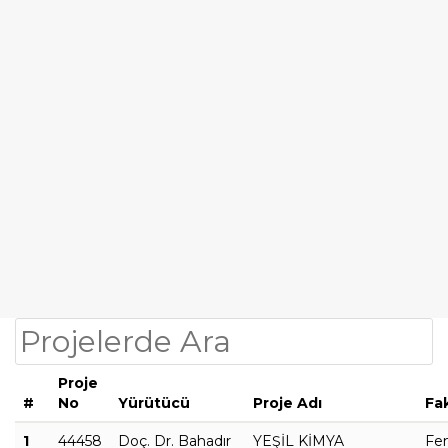
Proje
#
No
Yürütücü
Proje Adı
Fa
1
44458
Doç. Dr. Bahadır
YEŞİL KİMYA
Fe