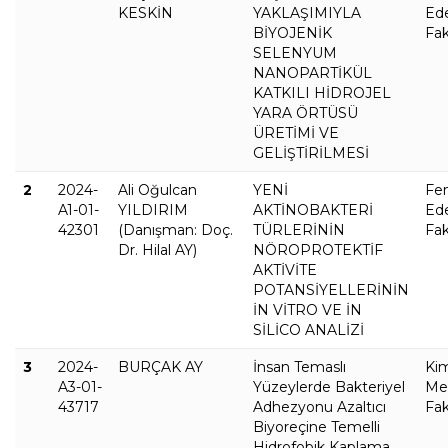
KESKİN
YAKLAŞIMIYLA
Ed
BİYOJENİK
Fak
SELENYUM
NANOPARTİKÜL
KATKILI HİDROJEL
YARA ÖRTÜSÜ
ÜRETİMİ VE
GELİŞTİRİLMESİ
2
2024-
Ali Oğulcan
YENİ
Fe
A1-01-
YILDIRIM
AKTİNOBAKTERİ
Ed
42301
(Danışman: Doç.
TÜRLERİNİN
Fak
Dr. Hilal AY)
NÖROPROTEKTİF
AKTİVİTE
POTANSİYELLERİNİN
İN VİTRO VE İN
SİLİCO ANALİZİ
3
2024-
BURÇAK AY
İnsan Temaslı
Ki
A3-01-
Yüzeylerde Bakteriyel
Met
43717
Adhezyonu Azaltıcı
Fak
Biyoreçine Temelli
Hidrofobik Kaplama