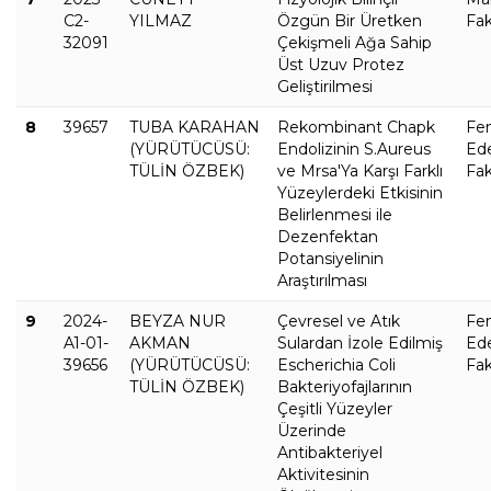
C2-
YILMAZ
Özgün Bir Üretken
Fak
32091
Çekişmeli Ağa Sahip
Üst Uzuv Protez
Geliştirilmesi
8
39657
TUBA KARAHAN
Rekombinant Chapk
Fe
(YÜRÜTÜCÜSÜ:
Endolizinin S.Aureus
Ed
TÜLİN ÖZBEK)
ve Mrsa'Ya Karşı Farklı
Fak
Yüzeylerdeki Etkisinin
Belirlenmesi ile
Dezenfektan
Potansiyelinin
Araştırılması
9
2024-
BEYZA NUR
Çevresel ve Atık
Fe
A1-01-
AKMAN
Sulardan İzole Edilmiş
Ed
39656
(YÜRÜTÜCÜSÜ:
Escherichia Coli
Fak
TÜLİN ÖZBEK)
Bakteriyofajlarının
Çeşitli Yüzeyler
Üzerinde
Antibakteriyel
Aktivitesinin